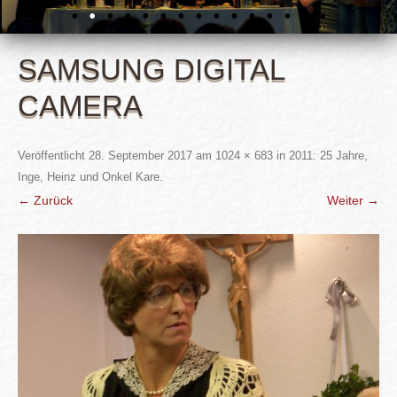
SAMSUNG DIGITAL
CAMERA
Veröffentlicht
28. September 2017
am
1024 × 683
in
2011: 25 Jahre,
Inge, Heinz und Onkel Kare
.
← Zurück
Weiter →