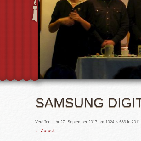
SAMSUNG DIGI
Veröffentlicht
27. September 2017
am
1024 × 683
in
2011
← Zurück